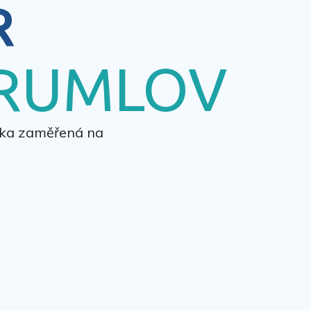
R
KRUMLOV
nika zaměřená na